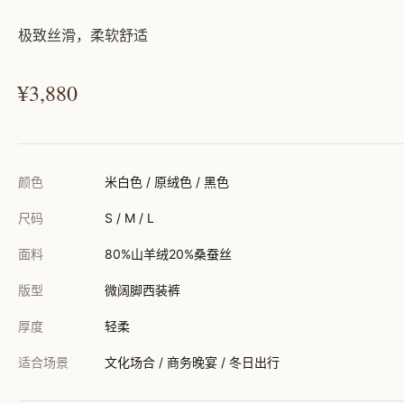
极致丝滑，柔软舒适
¥3,880
颜色
米白色 / 原绒色 / 黑色
尺码
S / M / L
面料
80%山羊绒20%桑蚕丝
版型
微阔脚西装裤
厚度
轻柔
适合场景
文化场合 / 商务晚宴 / 冬日出行