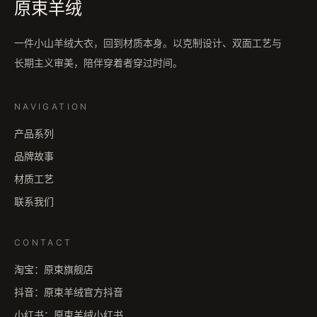
原束羊绒
一件小山羊绒大衣，回到材质本身。以克制设计、双面工艺与
长期主义审美，陪伴穿着者穿过时间。
NAVIGATION
产品系列
品牌故事
材质工艺
联系我们
CONTACT
淘宝
：
原束旗舰店
抖音
：
原束羊绒官方抖音
小红书
：
原束羊绒小红书