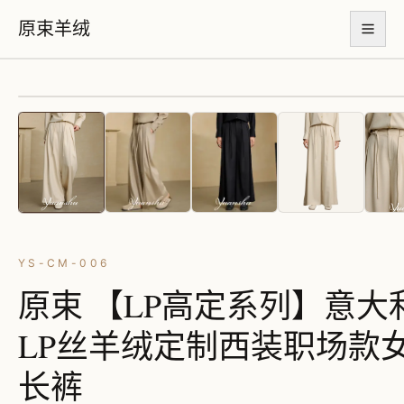
原束羊绒
首页
产品系列
品牌故事
材质工艺
YS-CM-006
联系我们
原束 【LP高定系列】意大
LP丝羊绒定制西装职场款
长裤