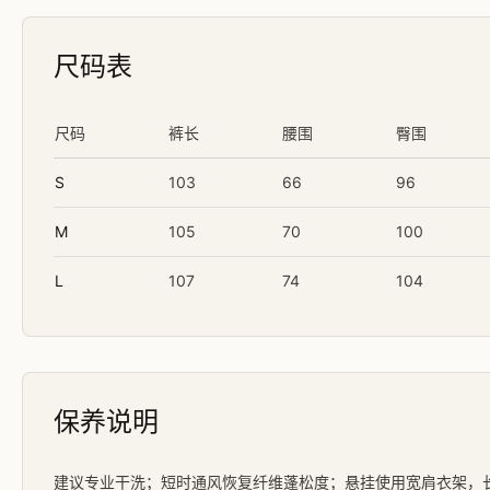
尺码表
尺码
裤长
腰围
臀围
S
103
66
96
M
105
70
100
L
107
74
104
保养说明
建议专业干洗；短时通风恢复纤维蓬松度；悬挂使用宽肩衣架，